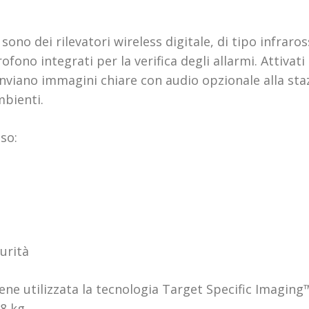
9
sono dei rilevatori wireless digitale, di tipo infraro
no integrati per la verifica degli allarmi. Attivati da
inviano immagini chiare con audio opzionale alla st
mbienti.
sso:
urità
ne utilizzata la tecnologia Target Specific Imaging™
38 kg