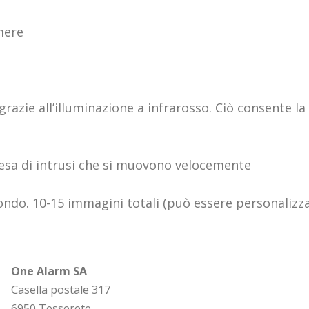
mere
zie all’illuminazione a infrarosso. Ciò consente la 
resa di intrusi che si muovono velocemente
ndo. 10-15 immagini totali (può essere personalizzat
One Alarm SA
Casella postale 317
6950 Tesserete