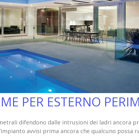
RME PER ESTERNO PERI
metrali difendono dalle intrusioni dei ladri ancora 
 l’impianto avvisi prima ancora che qualcuno possa r