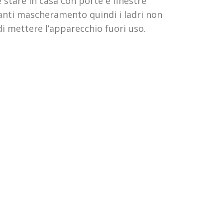
 stare in casa con porte e finestre
 anti mascheramento quindi i ladri non
di mettere l’apparecchio fuori uso.