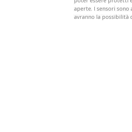
poter essere protetti e
aperte. I sensori sono
avranno la possibilità 