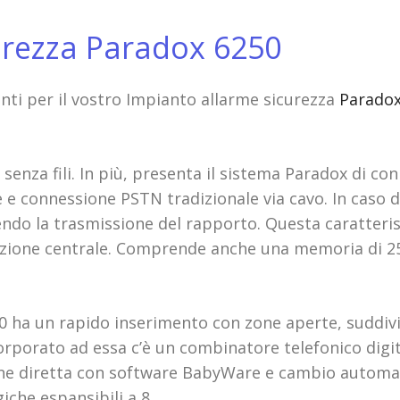
urezza Paradox 6250
i per il vostro Impianto allarme sicurezza
Paradox
senza fili. In più, presenta il sistema Paradox di co
 e connessione PSTN tradizionale via cavo. In caso di
ntendo la trasmissione del rapporto. Questa caratter
tazione centrale. Comprende anche una memoria di 25
 ha un rapido inserimento con zone aperte, suddivis
orporato ad essa c’è un combinatore telefonico dig
e diretta con software BabyWare e cambio automatic
che espansibili a 8.