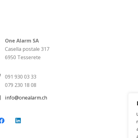
One Alarm SA
Casella postale 317
6950 Tesserete
091 930 03 33
079 230 18 08
info@onealarm.ch