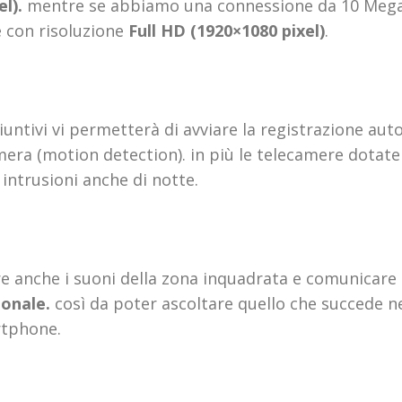
el).
mentre se abbiamo una connessione da 10 Mega
e con risoluzione
Full HD (1920×1080 pixel)
.
ggiuntivi vi permetterà di avviare la registrazione 
era (motion detection). in più le telecamere dotate d
intrusioni anche di notte.
re anche i suoni della zona inquadrata e comunicare 
ionale.
così da poter ascoltare quello che succede ne
rtphone.