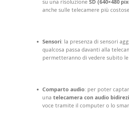
su una risoluzione
SD (640×480 pix
anche sulle telecamere più costos
Sensori
: la presenza di sensori a
qualcosa passa davanti alla telecam
permetteranno di vedere subito le 
Comparto audio
: per poter capta
una
telecamera con audio bidirez
voce tramite il computer o lo sma