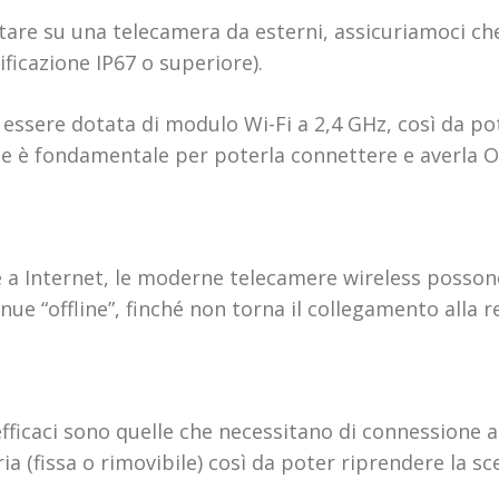
are su una telecamera da esterni, assicuriamoci che 
ficazione IP67 o superiore).
 essere dotata di modulo Wi-Fi a 2,4 GHz, così da pot
 è fondamentale per poterla connettere e averla O
e a Internet, le moderne telecamere wireless posson
inue “offline”, finché non torna il collegamento alla r
efficaci sono quelle che necessitano di connessione all
ia (fissa o rimovibile) così da poter riprendere la 